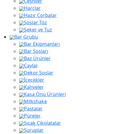
Çeşniler
Harçlar
Hazır Çorbalar
Soslar Toz
Şeker ve Tuz
Bar Grubu
Bar Ekipmanları
Bar Sosları
Baz Ürünler
Çaylar
Dekor Soslar
İçecekler
Kahveler
Kasa Önü Ürünleri
Milkshake
Pastalar
Püreler
Sıcak Çikolatalar
Şuruplar