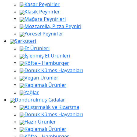
Kaşar Peynirler
aaaa
Klasik Peynirler
Mağara Peynirleri
Mozzarella, Pizza Peyniri
Yöresel Peynirler
Şarküteri
Et Ürünleri
İşlenmiş Et Ürünleri
Köfte – Hamburger
Donuk Kümes Hayvanları
Vegan Ürünler
Kaplamalı Ürünler
Yağlar
Dondurulmuş Gıdalar
Atıştırmalık ve Kızartma
Donuk Kümes Hayvanları
Hazır Ürünler
Kaplamalı Ürünler
Köfte – Hamburger