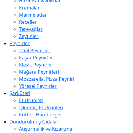
Hazır Kahvaltılıklar
Kremalar
Marmelatlar
Reçeller
Tereyağlar
Zeytinler
Peynirler
İthal Peynirler
Kaşar Peynirler
Klasik Peynirler
Mağara Peynirleri
Mozzarella, Pizza Peyniri
Yöresel Peynirler
Şarküteri
Et Ürünleri
İşlenmiş Et Ürünleri
Köfte – Hamburger
Dondurulmuş Gıdalar
Atıştırmalık ve Kızartma