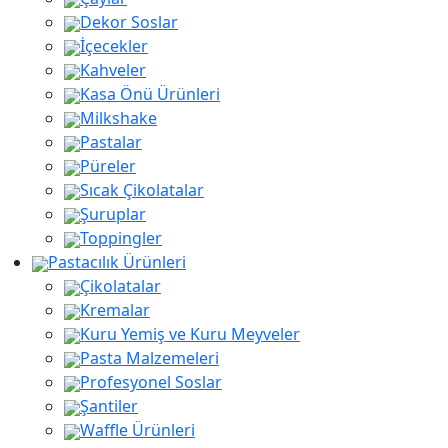
Dekor Soslar
İçecekler
Kahveler
Kasa Önü Ürünleri
Milkshake
Pastalar
Püreler
Sıcak Çikolatalar
Şuruplar
Toppingler
Pastacılık Ürünleri
Çikolatalar
Kremalar
Kuru Yemiş ve Kuru Meyveler
Pasta Malzemeleri
Profesyonel Soslar
Şantiler
Waffle Ürünleri