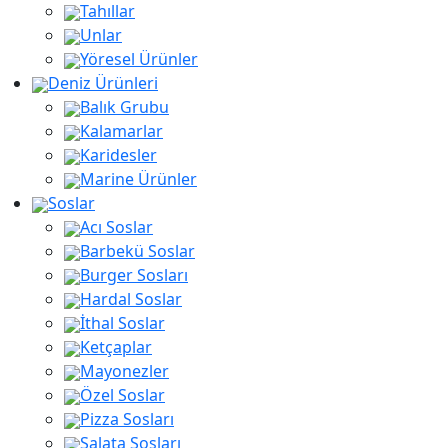
Tahıllar
Unlar
Yöresel Ürünler
Deniz Ürünleri
Balık Grubu
Kalamarlar
Karidesler
Marine Ürünler
Soslar
Acı Soslar
Barbekü Soslar
Burger Sosları
Hardal Soslar
İthal Soslar
Ketçaplar
Mayonezler
Özel Soslar
Pizza Sosları
Salata Sosları