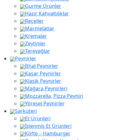
Gurme Ürünler
Hazır Kahvaltılıklar
Reçeller
Marmelatlar
Kremalar
Zeytinler
Tereyağlar
Peynirler
İthal Peynirler
Kaşar Peynirler
aaaa
Klasik Peynirler
Mağara Peynirleri
Mozzarella, Pizza Peyniri
Yöresel Peynirler
Şarküteri
Et Ürünleri
İşlenmiş Et Ürünleri
Köfte – Hamburger