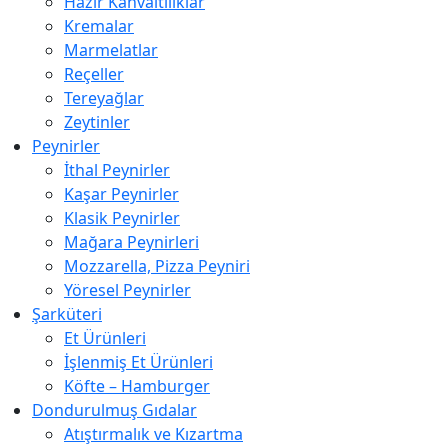
Hazır Kahvaltılıklar
Kremalar
Marmelatlar
Reçeller
Tereyağlar
Zeytinler
Peynirler
İthal Peynirler
Kaşar Peynirler
Klasik Peynirler
Mağara Peynirleri
Mozzarella, Pizza Peyniri
Yöresel Peynirler
Şarküteri
Et Ürünleri
İşlenmiş Et Ürünleri
Köfte – Hamburger
Dondurulmuş Gıdalar
Atıştırmalık ve Kızartma