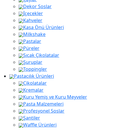
Dekor Soslar
İçecekler
Kahveler
Kasa Önü Ürünleri
Milkshake
Pastalar
Püreler
Sıcak Çikolatalar
Şuruplar
Toppingler
Pastacılık Ürünleri
Çikolatalar
Kremalar
Kuru Yemiş ve Kuru Meyveler
Pasta Malzemeleri
Profesyonel Soslar
Şantiler
Waffle Ürünleri