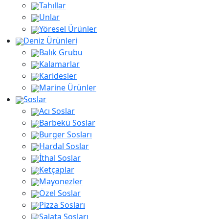
Tahıllar
Unlar
Yöresel Ürünler
Deniz Ürünleri
Balık Grubu
Kalamarlar
Karidesler
Marine Ürünler
Soslar
Acı Soslar
Barbekü Soslar
Burger Sosları
Hardal Soslar
İthal Soslar
Ketçaplar
Mayonezler
Özel Soslar
Pizza Sosları
Salata Sosları