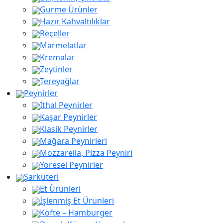
Gurme Ürünler
Hazır Kahvaltılıklar
Reçeller
Marmelatlar
Kremalar
Zeytinler
Tereyağlar
Peynirler
İthal Peynirler
Kaşar Peynirler
aaaa
Klasik Peynirler
Mağara Peynirleri
Mozzarella, Pizza Peyniri
Yöresel Peynirler
Şarküteri
Et Ürünleri
İşlenmiş Et Ürünleri
Köfte – Hamburger