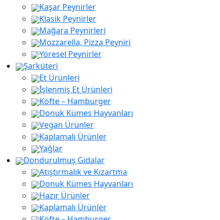
Kaşar Peynirler
aaaa
Klasik Peynirler
Mağara Peynirleri
Mozzarella, Pizza Peyniri
Yöresel Peynirler
Şarküteri
Et Ürünleri
İşlenmiş Et Ürünleri
Köfte – Hamburger
Donuk Kümes Hayvanları
Vegan Ürünler
Kaplamalı Ürünler
Yağlar
Dondurulmuş Gıdalar
Atıştırmalık ve Kızartma
Donuk Kümes Hayvanları
Hazır Ürünler
Kaplamalı Ürünler
Köfte – Hamburger