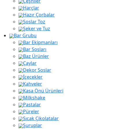
Çeşniler
Harçlar
Hazır Çorbalar
Soslar Toz
Şeker ve Tuz
Bar Grubu
Bar Ekipmanları
Bar Sosları
Baz Ürünler
Çaylar
Dekor Soslar
İçecekler
Kahveler
Kasa Önü Ürünleri
Milkshake
Pastalar
Püreler
Sıcak Çikolatalar
Şuruplar