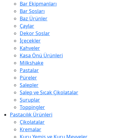
Bar Ekipmanları
Bar Sosları
Baz Ürünler
Çaylar
Dekor Soslar
İçecekler
Kahveler
Kasa Önü Ürünleri
Milkshake
Pastalar
Püreler
Salepler
Salep ve Sıcak Çikolatalar
Şuruplar
Toppingler
Pastacılık Ürünleri
Çikolatalar
Kremalar
Kuru Yemiş ve Kuru Meyveler