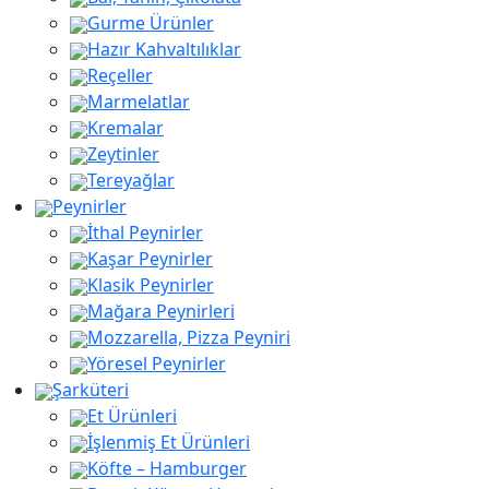
Gurme Ürünler
Hazır Kahvaltılıklar
Reçeller
Marmelatlar
Kremalar
Zeytinler
Tereyağlar
Peynirler
İthal Peynirler
Kaşar Peynirler
aaaa
Klasik Peynirler
Mağara Peynirleri
Mozzarella, Pizza Peyniri
Yöresel Peynirler
Şarküteri
Et Ürünleri
İşlenmiş Et Ürünleri
Köfte – Hamburger