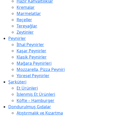
Hazır Kahvaltılıklar
Kremalar
Marmelatlar
Reçeller
Tereyağlar
Zeytinler
Peynirler
İthal Peynirler
Kaşar Peynirler
Klasik Peynirler
Mağara Peynirleri
Mozzarella, Pizza Peyniri
Yöresel Peynirler
Şarküteri
Et Ürünleri
İşlenmiş Et Ürünleri
Köfte – Hamburger
Dondurulmuş Gıdalar
Atıştırmalık ve Kızartma