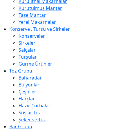
Kuru İthal Makarnalar
Kurutulmuş Mantar
Taze Mantar
Yerel Makarnalar
Konserve , Turşu ve Sirkeler
Konserveler
Sirkeler
Salçalar
Turşular
Gurme Ürünler
Toz Grubu
Baharatlar
Bulyonlar
Çeşniler
Harçlar
Hazır Çorbalar
Soslar Toz
Şeker ve Tuz
Bar Grubu