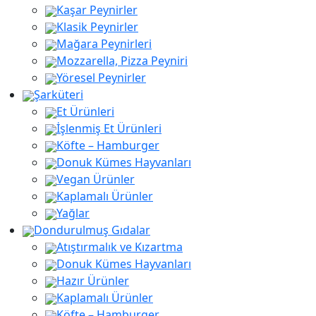
Kaşar Peynirler
aaaa
Klasik Peynirler
Mağara Peynirleri
Mozzarella, Pizza Peyniri
Yöresel Peynirler
Şarküteri
Et Ürünleri
İşlenmiş Et Ürünleri
Köfte – Hamburger
Donuk Kümes Hayvanları
Vegan Ürünler
Kaplamalı Ürünler
Yağlar
Dondurulmuş Gıdalar
Atıştırmalık ve Kızartma
Donuk Kümes Hayvanları
Hazır Ürünler
Kaplamalı Ürünler
Köfte – Hamburger