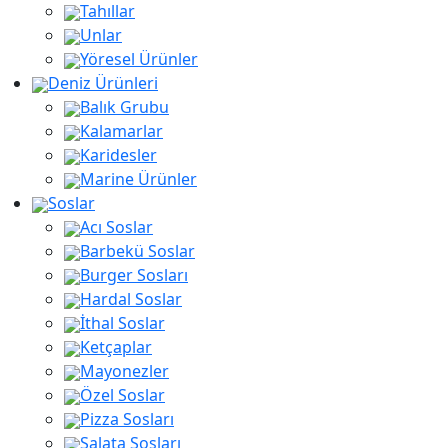
Tahıllar
Unlar
Yöresel Ürünler
Deniz Ürünleri
Balık Grubu
Kalamarlar
Karidesler
Marine Ürünler
Soslar
Acı Soslar
Barbekü Soslar
Burger Sosları
Hardal Soslar
İthal Soslar
Ketçaplar
Mayonezler
Özel Soslar
Pizza Sosları
Salata Sosları