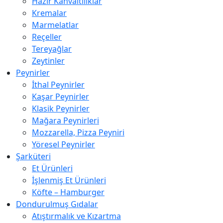
Hazır Kahvaltılıklar
Kremalar
Marmelatlar
Reçeller
Tereyağlar
Zeytinler
Peynirler
İthal Peynirler
Kaşar Peynirler
Klasik Peynirler
Mağara Peynirleri
Mozzarella, Pizza Peyniri
Yöresel Peynirler
Şarküteri
Et Ürünleri
İşlenmiş Et Ürünleri
Köfte – Hamburger
Dondurulmuş Gıdalar
Atıştırmalık ve Kızartma