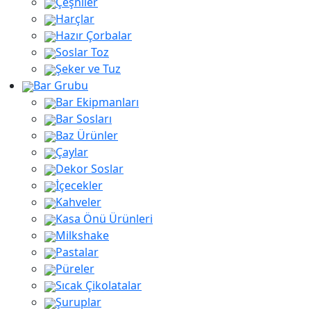
Çeşniler
Harçlar
Hazır Çorbalar
Soslar Toz
Şeker ve Tuz
Bar Grubu
Bar Ekipmanları
Bar Sosları
Baz Ürünler
Çaylar
Dekor Soslar
İçecekler
Kahveler
Kasa Önü Ürünleri
Milkshake
Pastalar
Püreler
Sıcak Çikolatalar
Şuruplar