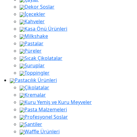
Dekor Soslar
İçecekler
Kahveler
Kasa Önü Ürünleri
Milkshake
Pastalar
Püreler
Sıcak Çikolatalar
Şuruplar
Toppingler
Pastacılık Ürünleri
Çikolatalar
Kremalar
Kuru Yemiş ve Kuru Meyveler
Pasta Malzemeleri
Profesyonel Soslar
Şantiler
Waffle Ürünleri