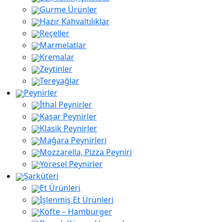
Gurme Ürünler
Hazır Kahvaltılıklar
Reçeller
Marmelatlar
Kremalar
Zeytinler
Tereyağlar
Peynirler
İthal Peynirler
Kaşar Peynirler
aaaa
Klasik Peynirler
Mağara Peynirleri
Mozzarella, Pizza Peyniri
Yöresel Peynirler
Şarküteri
Et Ürünleri
İşlenmiş Et Ürünleri
Köfte – Hamburger