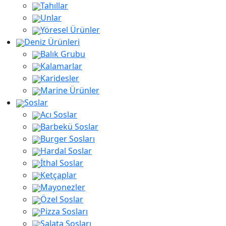
Tahıllar
Unlar
Yöresel Ürünler
Deniz Ürünleri
Balık Grubu
Kalamarlar
Karidesler
Marine Ürünler
Soslar
Acı Soslar
Barbekü Soslar
Burger Sosları
Hardal Soslar
İthal Soslar
Ketçaplar
Mayonezler
Özel Soslar
Pizza Sosları
Salata Sosları