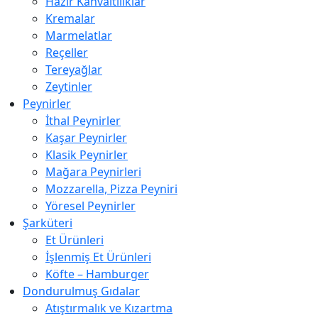
Hazır Kahvaltılıklar
Kremalar
Marmelatlar
Reçeller
Tereyağlar
Zeytinler
Peynirler
İthal Peynirler
Kaşar Peynirler
Klasik Peynirler
Mağara Peynirleri
Mozzarella, Pizza Peyniri
Yöresel Peynirler
Şarküteri
Et Ürünleri
İşlenmiş Et Ürünleri
Köfte – Hamburger
Dondurulmuş Gıdalar
Atıştırmalık ve Kızartma