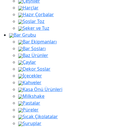
Çeşniler
Harçlar
Hazır Çorbalar
Soslar Toz
Şeker ve Tuz
Bar Grubu
Bar Ekipmanları
Bar Sosları
Baz Ürünler
Çaylar
Dekor Soslar
İçecekler
Kahveler
Kasa Önü Ürünleri
Milkshake
Pastalar
Püreler
Sıcak Çikolatalar
Şuruplar