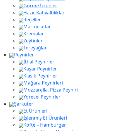
Gurme Ürünler
Hazır Kahvaltılıklar
Reçeller
Marmelatlar
Kremalar
Zeytinler
Tereyağlar
Peynirler
İthal Peynirler
Kaşar Peynirler
aaaa
Klasik Peynirler
Mağara Peynirleri
Mozzarella, Pizza Peyniri
Yöresel Peynirler
Şarküteri
Et Ürünleri
İşlenmiş Et Ürünleri
Köfte – Hamburger