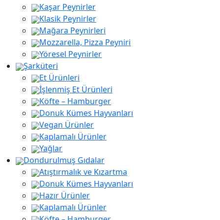
Kaşar Peynirler
aaaa
Klasik Peynirler
Mağara Peynirleri
Mozzarella, Pizza Peyniri
Yöresel Peynirler
Şarküteri
Et Ürünleri
İşlenmiş Et Ürünleri
Köfte – Hamburger
Donuk Kümes Hayvanları
Vegan Ürünler
Kaplamalı Ürünler
Yağlar
Dondurulmuş Gıdalar
Atıştırmalık ve Kızartma
Donuk Kümes Hayvanları
Hazır Ürünler
Kaplamalı Ürünler
Köfte – Hamburger