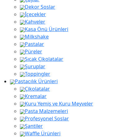
Dekor Soslar
İçecekler
Kahveler
Kasa Önü Ürünleri
Milkshake
Pastalar
Püreler
Sıcak Çikolatalar
Şuruplar
Toppingler
Pastacılık Ürünleri
Çikolatalar
Kremalar
Kuru Yemiş ve Kuru Meyveler
Pasta Malzemeleri
Profesyonel Soslar
Şantiler
Waffle Ürünleri