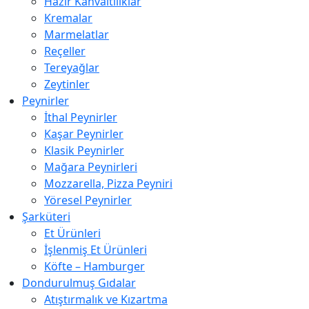
Hazır Kahvaltılıklar
Kremalar
Marmelatlar
Reçeller
Tereyağlar
Zeytinler
Peynirler
İthal Peynirler
Kaşar Peynirler
Klasik Peynirler
Mağara Peynirleri
Mozzarella, Pizza Peyniri
Yöresel Peynirler
Şarküteri
Et Ürünleri
İşlenmiş Et Ürünleri
Köfte – Hamburger
Dondurulmuş Gıdalar
Atıştırmalık ve Kızartma