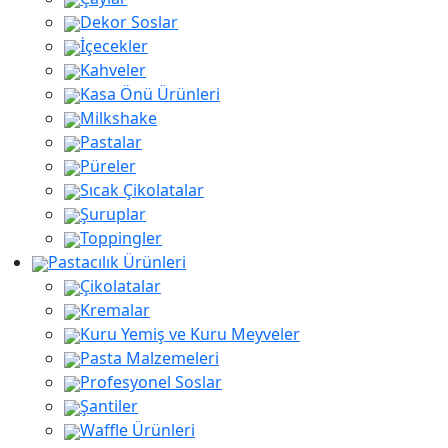
Dekor Soslar
İçecekler
Kahveler
Kasa Önü Ürünleri
Milkshake
Pastalar
Püreler
Sıcak Çikolatalar
Şuruplar
Toppingler
Pastacılık Ürünleri
Çikolatalar
Kremalar
Kuru Yemiş ve Kuru Meyveler
Pasta Malzemeleri
Profesyonel Soslar
Şantiler
Waffle Ürünleri