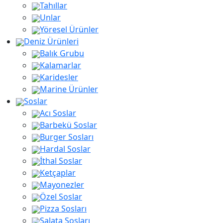
Tahıllar
Unlar
Yöresel Ürünler
Deniz Ürünleri
Balık Grubu
Kalamarlar
Karidesler
Marine Ürünler
Soslar
Acı Soslar
Barbekü Soslar
Burger Sosları
Hardal Soslar
İthal Soslar
Ketçaplar
Mayonezler
Özel Soslar
Pizza Sosları
Salata Sosları