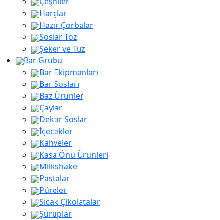
Çeşniler
Harçlar
Hazır Çorbalar
Soslar Toz
Şeker ve Tuz
Bar Grubu
Bar Ekipmanları
Bar Sosları
Baz Ürünler
Çaylar
Dekor Soslar
İçecekler
Kahveler
Kasa Önü Ürünleri
Milkshake
Pastalar
Püreler
Sıcak Çikolatalar
Şuruplar