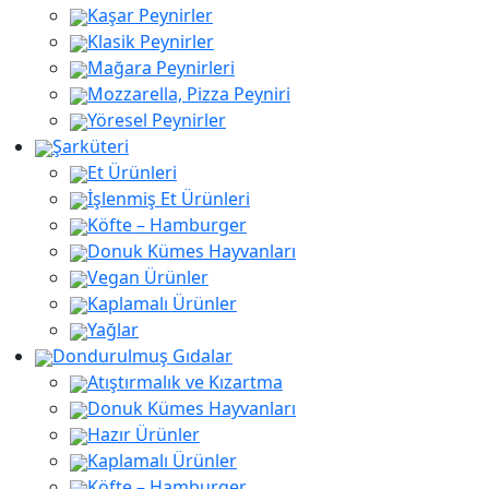
Kaşar Peynirler
aaaa
Klasik Peynirler
Mağara Peynirleri
Mozzarella, Pizza Peyniri
Yöresel Peynirler
Şarküteri
Et Ürünleri
İşlenmiş Et Ürünleri
Köfte – Hamburger
Donuk Kümes Hayvanları
Vegan Ürünler
Kaplamalı Ürünler
Yağlar
Dondurulmuş Gıdalar
Atıştırmalık ve Kızartma
Donuk Kümes Hayvanları
Hazır Ürünler
Kaplamalı Ürünler
Köfte – Hamburger