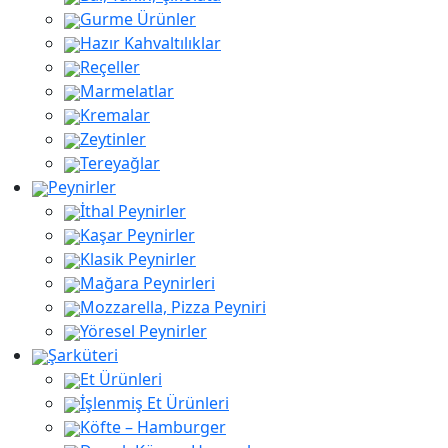
Gurme Ürünler
Hazır Kahvaltılıklar
Reçeller
Marmelatlar
Kremalar
Zeytinler
Tereyağlar
Peynirler
İthal Peynirler
Kaşar Peynirler
aaaa
Klasik Peynirler
Mağara Peynirleri
Mozzarella, Pizza Peyniri
Yöresel Peynirler
Şarküteri
Et Ürünleri
İşlenmiş Et Ürünleri
Köfte – Hamburger